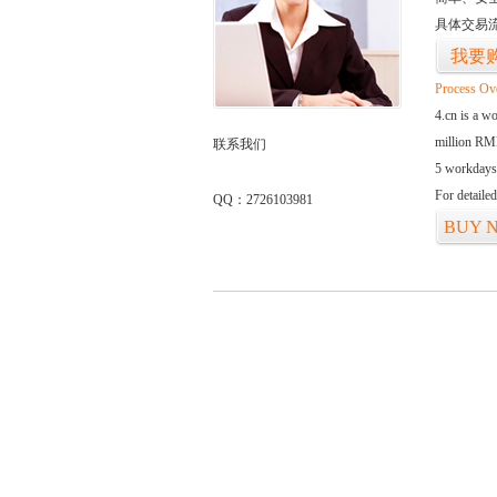
具体交易
我要
Process Ov
4.cn is a w
million RMB
联系我们
5 workdays
For detaile
QQ：2726103981
BUY 