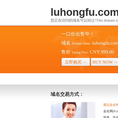
luhongfu.co
您正在访问的域名可以转让!This domain name i
一口价出售中！
域名
luhongfu.co
Domain Name:
售价
CNY 999.00
Listing Price:
立即购买
BUY NOW
>>
>>
域名交易方式：
通过金名网(
金名网(4
简单、安